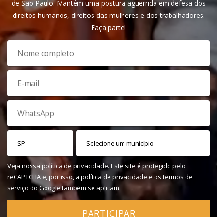
de São Paulo. Mantém uma postura aguerrida em defesa dos
direitos humanos, direitos das mulheres e dos trabalhadores.
Faça parte!
Veja nossa
política de privacidade
. Este site é protegido pelo
reCAPTCHA e, por isso, a
política de privacidade
e os
termos de
serviço
do Google também se aplicam.
PARTICIPAR