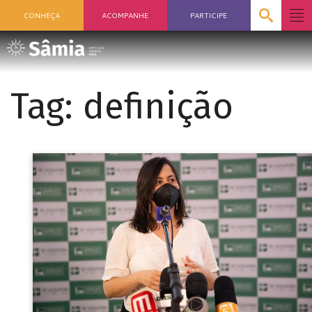
CONHEÇA
ACOMPANHE
PARTICIPE
Tag:
definição