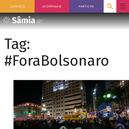
CONHEÇA
ACOMPANHE
PARTICIPE
Tag:
#ForaBolsonaro