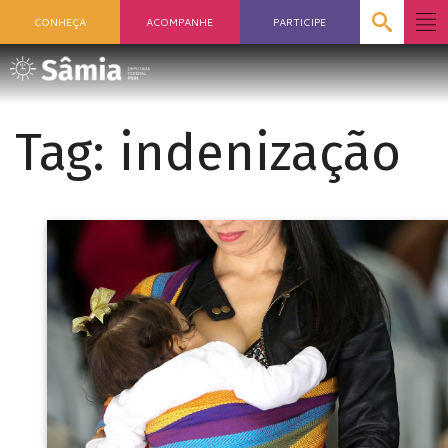
CONHEÇA
ACOMPANHE
PARTICIPE
Tag:
indenização