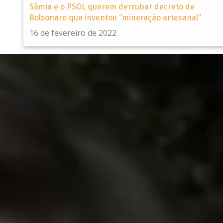
Sâmia e o PSOL querem derrubar decreto de
Bolsonaro que inventou “mineração artesanal”
16 de fevereiro de 2022