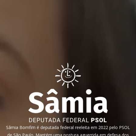
Sâmia Bomfim é deputada federal reeleita em 2022 pelo PSOL
de São Paulo. Mantém uma postura aguerrida em defesa dos