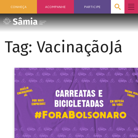
CONHEÇA
ACOMPANHE
PARTICIPE
Tag:
VacinaçãoJá