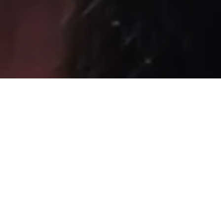
Sâmia Bomfim é deputada federal reeleita em 2022 pelo PSOL
de São Paulo. Mantém uma postura aguerrida em defesa dos
direitos humanos, direitos das mulheres e dos trabalhadores.