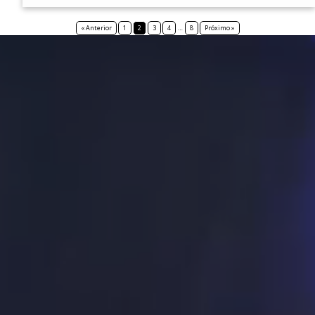
« Anterior
1
2
3
4
…
8
Próximo »