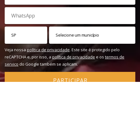
Veja nossa
política de privacidade
. Este site é protegido pelo
reCAPTCHA e, por isso, a
política de privacidade
e os
termos de
serviço
do Google também se aplicam.
PARTICIPAR