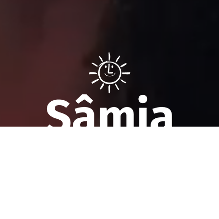
Sâmia Bomfim é deputada federal reeleita em 2022 pelo PSOL
de São Paulo. Mantém uma postura aguerrida em defesa dos
direitos humanos, direitos das mulheres e dos trabalhadores.
Faça parte!