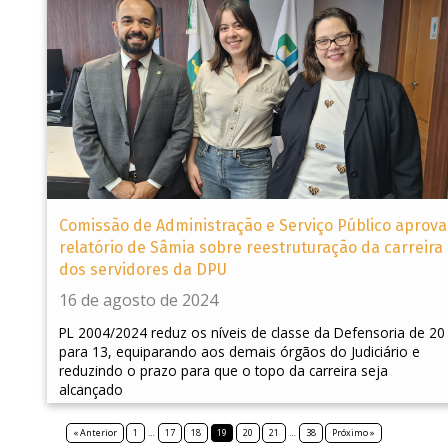
Comissão de Administração e Serviço Público aprova
relatório de Sâmia sobre reestruturação da carreira
dos servidores da DPU
16 de agosto de 2024
PL 2004/2024 reduz os níveis de classe da Defensoria de 20
para 13, equiparando aos demais órgãos do Judiciário e
reduzindo o prazo para que o topo da carreira seja
alcançado
« Anterior
1
…
17
18
19
20
21
…
38
Próximo »