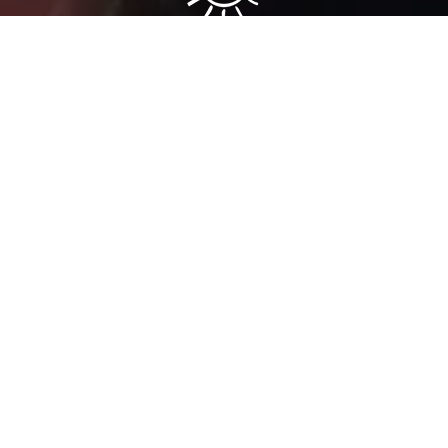
Sâmia Bomfim é deputada federal reeleita em 2022 pelo PSOL
de São Paulo. Mantém uma postura aguerrida em defesa dos
direitos humanos, direitos das mulheres e dos trabalhadores.
Faça parte!