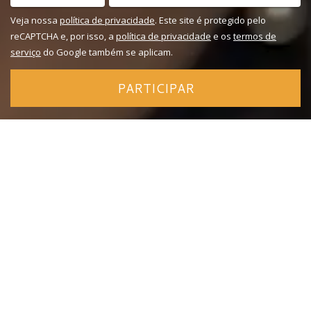
Veja nossa
política de privacidade
. Este site é protegido pelo
reCAPTCHA e, por isso, a
política de privacidade
e os
termos de
serviço
do Google também se aplicam.
PARTICIPAR