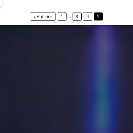
« Anterior
1
…
3
4
5