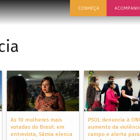
CONHEÇA
ACOMPANH
cia
As 10 mulheres mais
PSOL denuncia à ON
votadas do Brasil: em
aumento da violênci
entrevista, Sâmia elenca
campo e alerta para