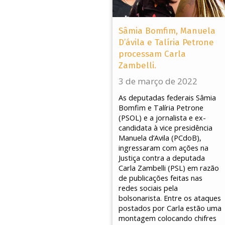
Sâmia Bomfim, Manuela
D’ávila e Talíria Petrone
processam Carla
Zambelli.
3 de março de 2022
As deputadas federais Sâmia
Bomfim e Talíria Petrone
(PSOL) e a jornalista e ex-
candidata à vice presidência
Manuela d’Avila (PCdoB),
ingressaram com ações na
Justiça contra a deputada
Carla Zambelli (PSL) em razão
de publicações feitas nas
redes sociais pela
bolsonarista. Entre os ataques
postados por Carla estão uma
montagem colocando chifres