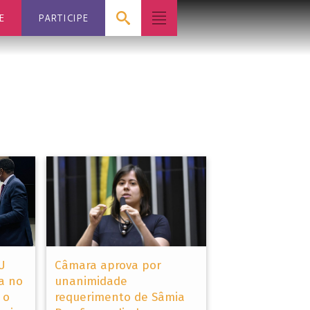
E
PARTICIPE
U
Câmara aprova por
a no
unanimidade
 o
requerimento de Sâmia