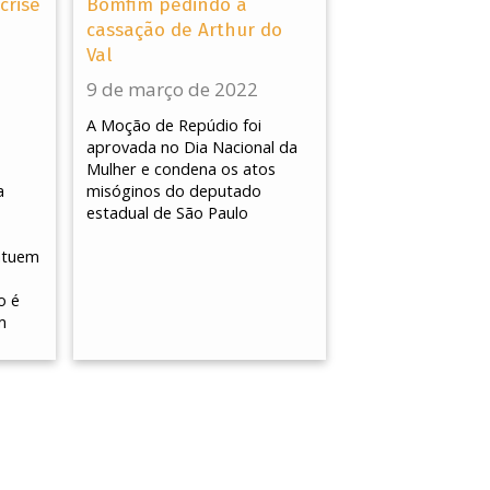
crise
Bomfim pedindo a
cassação de Arthur do
Val
9 de março de 2022
A Moção de Repúdio foi
aprovada no Dia Nacional da
Mulher e condena os atos
a
misóginos do deputado
estadual de São Paulo
 atuem
o é
m