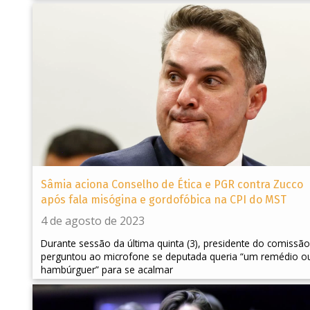
Sâmia aciona Conselho de Ética e PGR contra Zucco
após fala misógina e gordofóbica na CPI do MST
4 de agosto de 2023
Durante sessão da última quinta (3), presidente do comissão
perguntou ao microfone se deputada queria “um remédio o
hambúrguer” para se acalmar