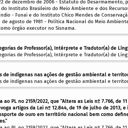
e 22 de dezembro de 2006 - Estatuto do Desarmamento, p
 do Instituto Brasileiro do Meio Ambiente e dos Recurso
ndio - Funai e do Instituto Chico Mendes de Conservaçã
31 de agosto de 1981 - Política Nacional do Meio Ambient
 como órgão executor no Sisnama.
gorias de Professor(a), Intérprete e Tradutor(a) de Lín
gorias de Professor(a), Intérprete e Tradutor(a) de Lín
 de indígenas nas ações de gestão ambiental e territor
 de indígenas nas ações de gestão ambiental e territor
 ao PL no 2159/2022, que “Altera as Leis nº 7.766, de 11
voga artigos da Lei nº 12.844, de 19 de julho de 2013, e
nsporte de ouro em território nacional bem como define
es.”
 ao PL no 2159/2022, que “Altera as Leis nº 7.766, de 11