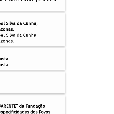
el Silva da Cunha,
azonas.
el Silva da Cunha,
azonas.
usta.
usta.
e PARENTE” da Fundação
specificidades dos Povos