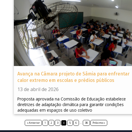
Avança na Câmara projeto de Sâmia para enfrentar
calor extremo em escolas e prédios públicos
13 de abril de 2026
Proposta aprovada na Comissão de Educação estabelece
diretrizes de adaptação climática para garantir condições
adequadas em espaços de uso coletivo
« Anterior
1
2
3
4
5
6
…
38
Próximo »