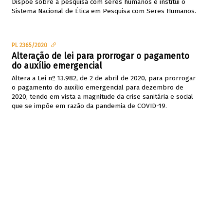
Dispõe sobre a pesquisa com seres humanos e institui o
Sistema Nacional de Ética em Pesquisa com Seres Humanos.
PL 2365/2020
Alteração de lei para prorrogar o pagamento
do auxílio emergencial
Altera a Lei nº 13.982, de 2 de abril de 2020, para prorrogar
o pagamento do auxílio emergencial para dezembro de
2020, tendo em vista a magnitude da crise sanitária e social
que se impõe em razão da pandemia de COVID-19.
PL 2765/2020
Institui normas de caráter transitório e
emergencial para proteção de bebês e
puérperas durante a vigência da situação de
emergência de saúde pública
Institui normas de caráter transitório e emergencial para
proteção de bebês e puérperas durante a vigência da
situação de emergência de saúde pública de que trata a Lei