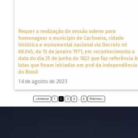
Requer a realização de sessão solene para
homenagear o município de Cachoeira, cidade
histórica e monumental nacional via Decreto nº
68.045, de 13 de janeiro 1971, em reconhecimento a
data do dia 25 de junho de 1822 que faz referência à
lutas que foram iniciadas em prol da independência
do Brasil
14 de agosto de 2023
« Anterior
1
2
3
4
…
6
Próximo »