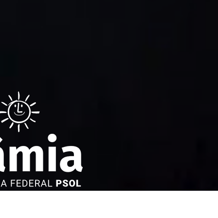
ederal reeleita em 2022 pelo PSOL de
tura aguerrida em defesa dos direitos