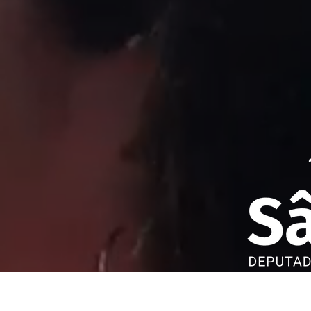
Sâmia Bomfim é deputada f
São Paulo. Mantém uma pos