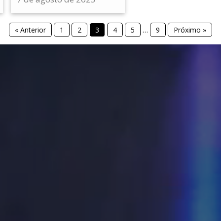
« Anterior
1
2
3
4
5
…
9
Próximo »