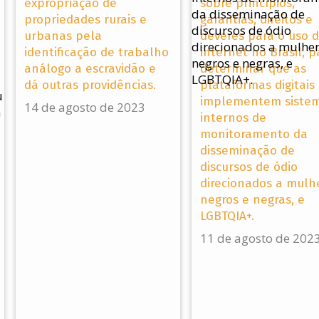
expropriação de
sobre princípios,
propriedades rurais e
garantias, direitos e
urbanas pela
deveres para o uso 
identificação de trabalho
internet no Brasil, p
análogo a escravidão e
determinar que as
dá outras providências.
plataformas digitais
implementem siste
14 de agosto de 2023
internos de
monitoramento da
disseminação de
discursos de ódio
direcionados a mulh
negros e negras, e
LGBTQIA+.
11 de agosto de 202