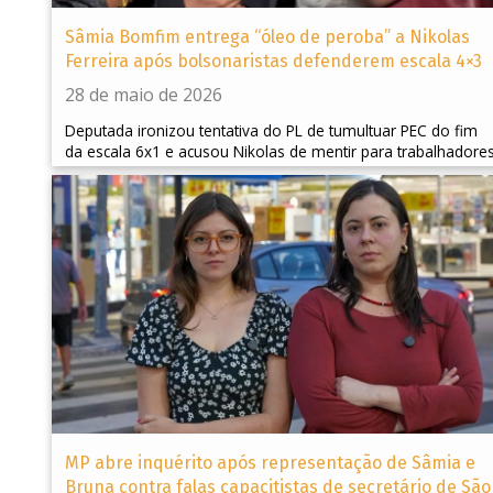
Sâmia Bomfim entrega “óleo de peroba” a Nikolas
Ferreira após bolsonaristas defenderem escala 4×3
28 de maio de 2026
Deputada ironizou tentativa do PL de tumultuar PEC do fim
da escala 6x1 e acusou Nikolas de mentir para trabalhadore
MP abre inquérito após representação de Sâmia e
Bruna contra falas capacitistas de secretário de São