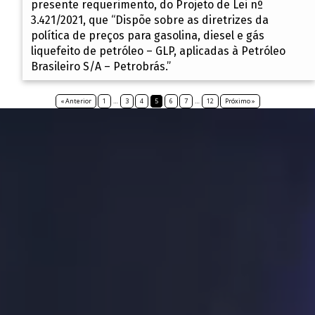
presente requerimento, do Projeto de Lei nº
3.421/2021, que “Dispõe sobre as diretrizes da
política de preços para gasolina, diesel e gás
liquefeito de petróleo – GLP, aplicadas à Petróleo
Brasileiro S/A – Petrobrás.”
« Anterior
1
…
3
4
5
6
7
…
12
Próximo »