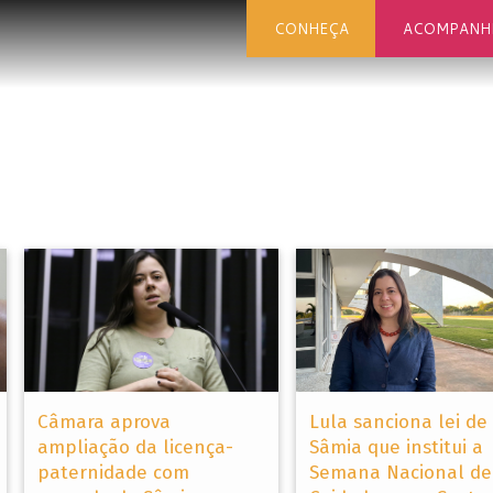
CONHEÇA
ACOMPANH
Câmara aprova
Lula sanciona lei de
ampliação da licença-
Sâmia que institui a
paternidade com
Semana Nacional de