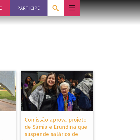
E
PARTICIPE
Comissão aprova projeto
de Sâmia e Erundina que
suspende salários de