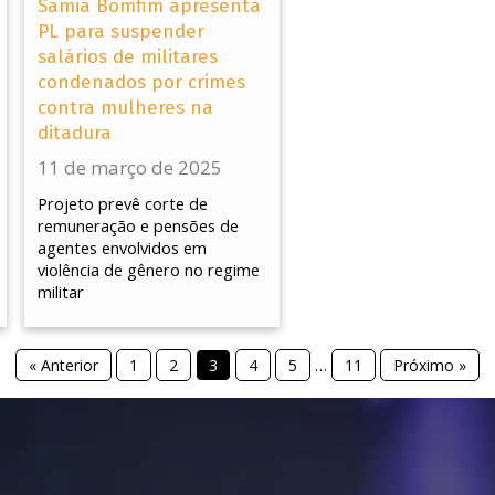
Sâmia Bomfim apresenta
PL para suspender
salários de militares
condenados por crimes
contra mulheres na
ditadura
11 de março de 2025
Projeto prevê corte de
remuneração e pensões de
agentes envolvidos em
violência de gênero no regime
militar
« Anterior
1
2
3
4
5
…
11
Próximo »