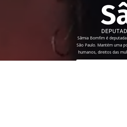
Sâmia Bomfim é deputada f
São Paulo. Mantém uma pos
humanos, direitos das mul