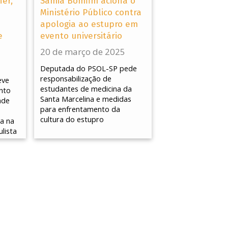
er,
Sâmia Bomfim aciona o
Ministério Público contra
apologia ao estupro em
e
evento universitário
20 de março de 2025
Deputada do PSOL-SP pede
responsabilização de
eve
estudantes de medicina da
nto
Santa Marcelina e medidas
ade
para enfrentamento da
cultura do estupro
a na
lista