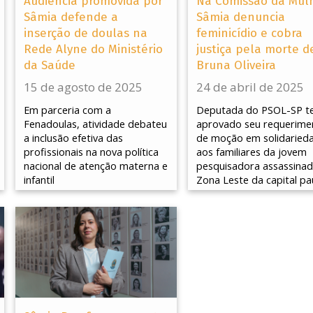
Audiência promovida por
Na Comissão da Mulh
Sâmia defende a
Sâmia denuncia
inserção de doulas na
feminicídio e cobra
Rede Alyne do Ministério
justiça pela morte d
da Saúde
Bruna Oliveira
15 de agosto de 2025
24 de abril de 2025
Em parceria com a
Deputada do PSOL-SP t
Fenadoulas, atividade debateu
aprovado seu requerime
a inclusão efetiva das
de moção em solidaried
profissionais na nova política
aos familiares da jovem
nacional de atenção materna e
pesquisadora assassinad
infantil
Zona Leste da capital pau