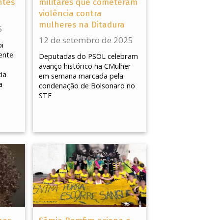
ntes
militares que cometeram
violência contra
mulheres na Ditadura
5
12 de setembro de 2025
i
ente
Deputadas do PSOL celebram
avanço histórico na CMulher
ia
em semana marcada pela
a
condenação de Bolsonaro no
STF