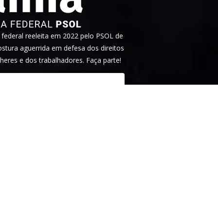
ederal reeleita em 2022 pelo PSOL de
tura aguerrida em defesa dos direitos
heres e dos trabalhadores. Faça parte!
idade
. Este site é protegido pelo
tica de privacidade
e os
termos de serviço