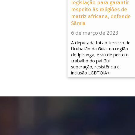
legislação para garantir
respeito às religiões de
matriz africana, defende
Sâmia
6 de março de 2023
A deputada foi ao terreiro de
Urubatão da Guia, na região
do Ipiranga, e viu de perto o
trabalho do pai Gui:
superação, resistência e
inclusão LGBTQIA+.