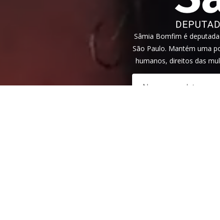
Sâmia Bomfim é deputada f
São Paulo. Mantém uma pos
humanos, direitos das mul
Veja nossa
política de privac
reCAPTCHA e, por isso, a
polí