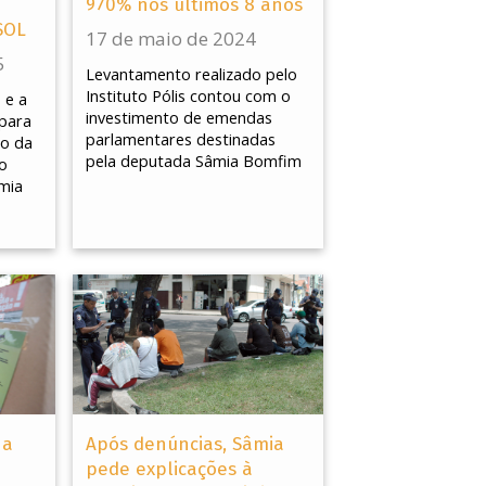
970% nos últimos 8 anos
SOL
17 de maio de 2024
5
Levantamento realizado pelo
Instituto Pólis contou com o
 e a
investimento de emendas
para
parlamentares destinadas
co da
pela deputada Sâmia Bomfim
o
mia
na
Após denúncias, Sâmia
pede explicações à