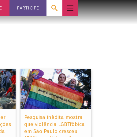
E
PARTICIPE
ser
Pesquisa inédita mostra
ações
que violência LGBTfóbica
da
em São Paulo cresceu