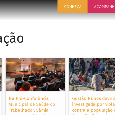
CONHEÇA
ACOMPANH
ação
Na Pré-Conferência
Gestão Nunes deve 
Municipal de Saúde do
investigada por viol
Trabalhador, Sâmia
contra a população 