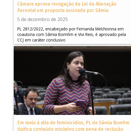
Câmara aprova revogação da Lei da Alienação
Parental em proposta assinada por Sâmia
5 de dezembro de 2025
PL 2812/2022, encabeçado por Fernanda Melchionna em
coautoria com Sâmia Bomfim e Vivi Reis, é aprovado pela
CCJ em caráter conclusivo
Em meio à alta de feminicídios, PL de Sâmia Bomfim
tipifica conteúdo misógino com pena de reclusão