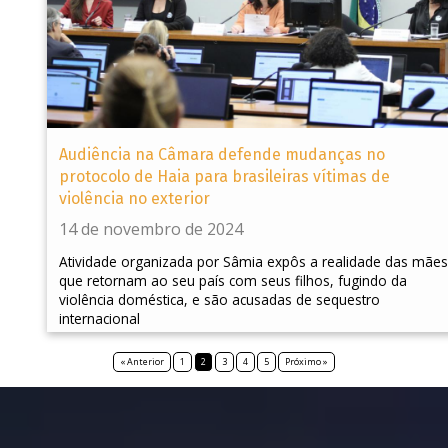
Audiência na Câmara defende mudanças no
protocolo de Haia para brasileiras vítimas de
violência no exterior
14 de novembro de 2024
Atividade organizada por Sâmia expôs a realidade das mães
que retornam ao seu país com seus filhos, fugindo da
violência doméstica, e são acusadas de sequestro
internacional
« Anterior
1
2
3
4
5
Próximo »