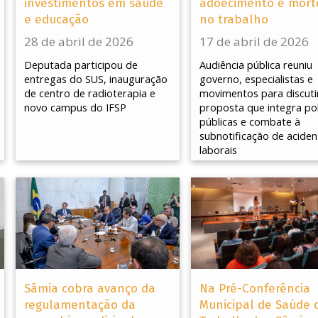
investimentos em saúde
adoecimento e mort
e educação
no trabalho
28 de abril de 2026
17 de abril de 2026
Deputada participou de
Audiência pública reuniu
entregas do SUS, inauguração
governo, especialistas e
de centro de radioterapia e
movimentos para discuti
novo campus do IFSP
proposta que integra pol
públicas e combate à
subnotificação de aciden
laborais
Sâmia cobra avanço da
Na Pré-Conferência
regulamentação da
Municipal de Saúde 