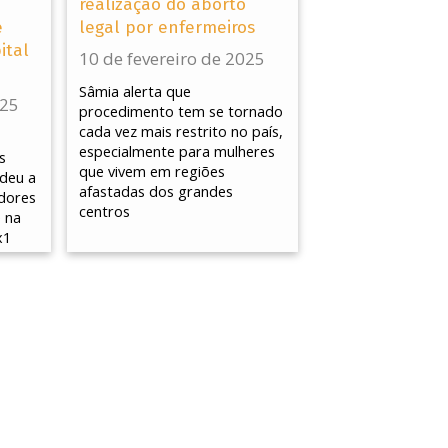
realização do aborto
e
legal por enfermeiros
ital
10 de fevereiro de 2025
Sâmia alerta que
025
procedimento tem se tornado
cada vez mais restrito no país,
especialmente para mulheres
s
que vivem em regiões
ndeu a
afastadas dos grandes
adores
centros
 na
x1