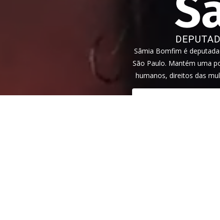
Sâmia Bomfim é deputada f
São Paulo. Mantém uma pos
humanos, direitos das mul
Veja nossa
política de privac