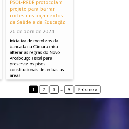
PSOL-REDE protocolam
projeto para barrar
cortes nos orçamentos
da Saúde e da Educação
26 de abril de 2024
Iniciativa de membros da
bancada na Câmara mira
alterar as regras do Novo
Arcabouço Fiscal para
preservar os pisos
constitucionais de ambas as
áreas
1
2
3
…
9
Próximo »