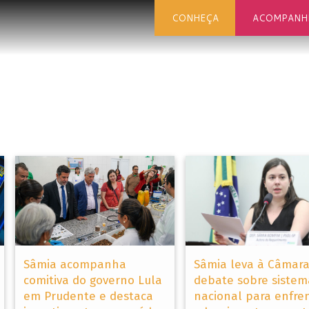
CONHEÇA
ACOMPANH
Sâmia acompanha
Sâmia leva à Câmar
comitiva do governo Lula
debate sobre sistem
em Prudente e destaca
nacional para enfre