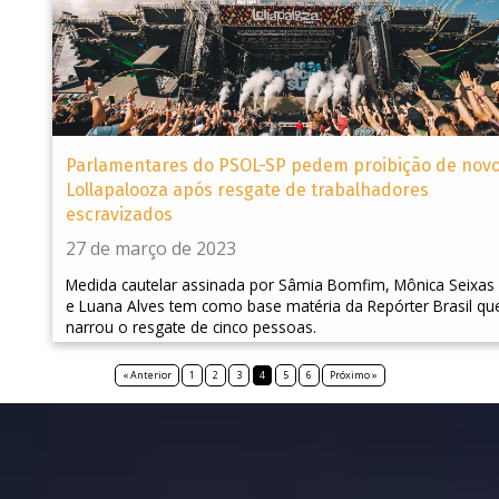
Parlamentares do PSOL-SP pedem proibição de nov
Lollapalooza após resgate de trabalhadores
escravizados
27 de março de 2023
Medida cautelar assinada por Sâmia Bomfim, Mônica Seixas
e Luana Alves tem como base matéria da Repórter Brasil qu
narrou o resgate de cinco pessoas.
« Anterior
1
2
3
4
5
6
Próximo »