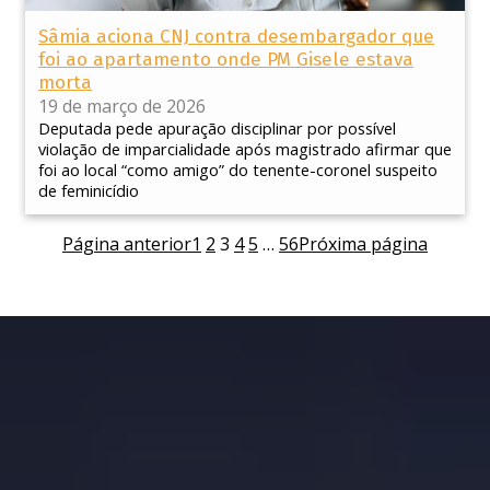
Sâmia aciona CNJ contra desembargador que
foi ao apartamento onde PM Gisele estava
morta
19 de março de 2026
Deputada pede apuração disciplinar por possível
violação de imparcialidade após magistrado afirmar que
foi ao local “como amigo” do tenente-coronel suspeito
de feminicídio
Página anterior
1
2
3
4
5
…
56
Próxima página