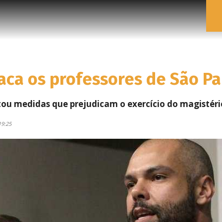
aca os professores de São Pa
ou medidas que prejudicam o exercício do magistér
19:25