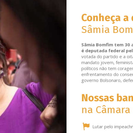
Conheça a
Sâmia Bom
Sâmia Bomfim tem 30 an
é deputada federal pel
votada do partido e a oi
mandato jovem, feminista
políticos não tem coragem
enfrentamento do conse
governo Bolsonaro, defe
Nossas ban
na Câmara 
Lutar pelo impeach