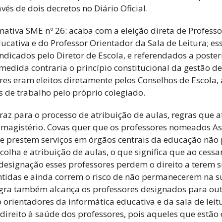
és de dois decretos no Diário Oficial.
ativa SME nº 26: acaba com a eleição direta de Profess
ucativa e do Professor Orientador da Sala de Leitura; es
ndicados pelo Diretor de Escola, e referendados a poster
 medida contraria o princípio constitucional da gestão d
res eram eleitos diretamente pelos Conselhos de Escola,
 de trabalho pelo próprio colegiado.
traz para o processo de atribuição de aulas, regras que 
 magistério. Covas quer que os professores nomeados As
ue prestem serviços em órgãos centrais da educação não
colha e atribuição de aulas, o que significa que ao cess
esignação esses professores perdem o direito a terem s
ntidas e ainda correm o risco de não permanecerem na 
regra também alcança os professores designados para ou
orientadores da informática educativa e da sala de lei
ireito à saúde dos professores, pois aqueles que estão