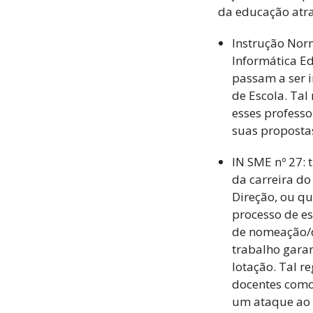
da educação atrav
Instrução Norm
Informática Ed
passam a ser i
de Escola. Tal
esses professo
suas propostas
IN SME nº 27: 
da carreira do
Direção, ou q
processo de es
de nomeação/d
trabalho gara
lotação. Tal 
docentes como 
um ataque ao d