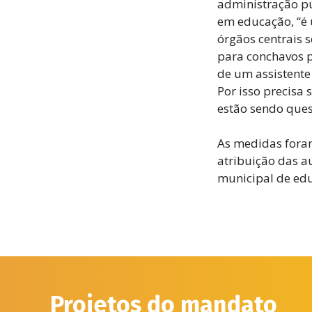
administração pú
em educação,
“é 
órgãos centrais 
para conchavos p
de um assistente
Por isso precisa
estão sendo ques
As medidas foram
atribuição das a
municipal de edu
Projetos do mandato