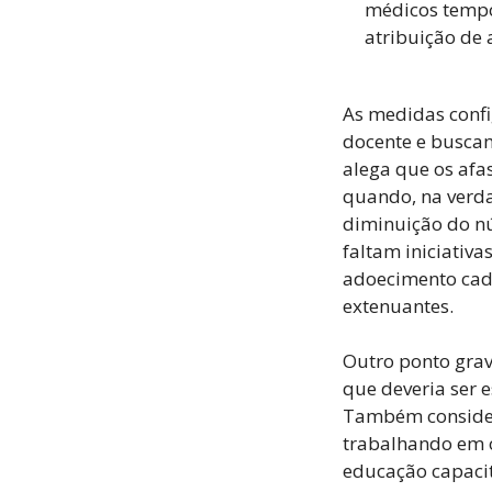
médicos tempo
atribuição de 
As medidas confi
docente e buscam
alega que os afa
quando, na verda
diminuição do nú
faltam iniciativ
adoecimento cada
extenuantes.
Outro ponto grav
que deveria ser 
Também consider
trabalhando em o
educação capacit