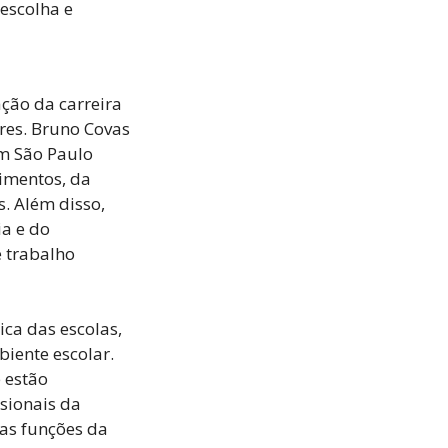
escolha e
ção da carreira
res. Bruno Covas
em São Paulo
timentos, da
. Além disso,
ia e do
 trabalho
ca das escolas,
iente escolar.
 estão
sionais da
as funções da