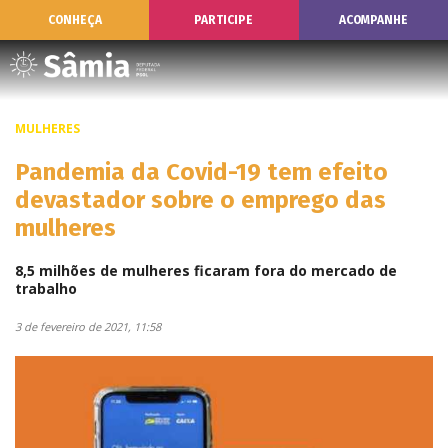
CONHEÇA
PARTICIPE
ACOMPANHE
MULHERES
Pandemia da Covid-19 tem efeito
devastador sobre o emprego das
mulheres
8,5 milhões de mulheres ficaram fora do mercado de
trabalho
3 de fevereiro de 2021, 11:58