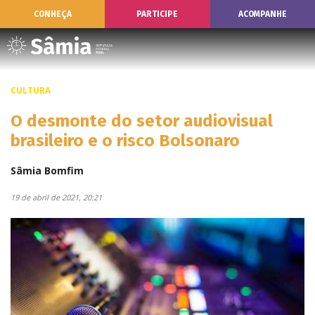
CONHEÇA
PARTICIPE
ACOMPANHE
CULTURA
O desmonte do setor audiovisual
brasileiro e o risco Bolsonaro
Sâmia Bomfim
19 de abril de 2021, 20:21